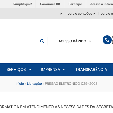
Simplifique!
Comunica BR
Participe
Acesso à infor
Ir para o conteúdo
Ir para o
ACESSO RÁPIDO
SERVIÇOS
IMPRENSA
TRANSPARÊNCIA
Início
»
Licitação
»
PREGÃO ELETRONICO 025-2023
ORMATICA EM ATENDIMENTO AS NECESSIDADES DA SECRETAR