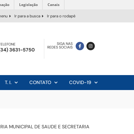
mação
Legislação
Canais
 menu
Ir para a busca
Ir para o rodapé
SIGA NAS
TELEFONE
REDES SOCIAIS
(34) 3631-5750
T. I.
CONTATO
COVID-19
IA MUNICIPAL DE SAUDE E SECRETARIA