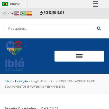
BRASIL
Simplifique!
ACESSIBILIDADE
Idioma
Comunica BR
Participe
Acesso à informação
Legislação
Canais
Início
»
Licitação
»
Pregão Eletronico - 043/2023 - AQUISICAO DE
EQUIPAMENTOS E MATERIAIS PERMANENTES
Pregão Eletrônico – 043/2023