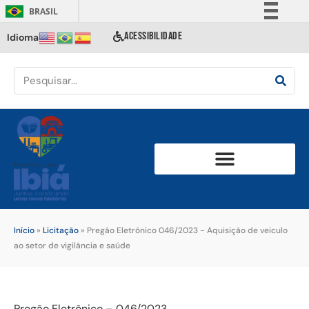
BRASIL
Simplifique!
ACESSIBILIDADE
Idioma
Comunica BR
Participe
Acesso à informação
Legislação
Canais
Início
»
Licitação
»
Pregão Eletrônico 046/2023 - Aquisição de veiculo
ao setor de vigilância e saúde
Pregão Eletrônico – 046/2023