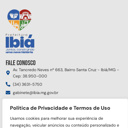
Fale conosco
Av. Tancredo Neves nº 663, Bairro Santa Cruz - Ibiá/MG -
Cep: 38.950-000
(34) 3631-5750
gabinete@ibia.mg.gov.br
Segunda à sexta das 8:00h às 17:30h
Política de Privacidade e Termos de Uso
Siga nas redes sociais
Usamos cookies para melhorar sua experiência de
navegação, veicular anúncios ou conteúdo personalizado e