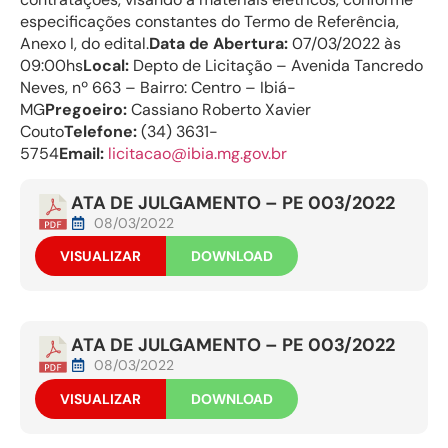
especificações constantes do Termo de Referência,
Anexo I, do edital.
Data de Abertura:
07/03/2022 às
09:00hs
Local:
Depto de Licitação – Avenida Tancredo
Neves, nº 663 – Bairro: Centro – Ibiá-
MG
Pregoeiro:
Cassiano Roberto Xavier
Couto
Telefone:
(34) 3631-
5754
Email:
licitacao@ibia.mg.gov.br
ATA DE JULGAMENTO – PE 003/2022
08/03/2022
VISUALIZAR
DOWNLOAD
ATA DE JULGAMENTO – PE 003/2022
08/03/2022
VISUALIZAR
DOWNLOAD