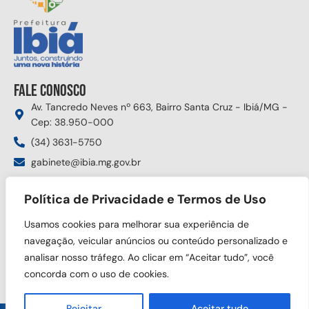
Fale conosco
Av. Tancredo Neves nº 663, Bairro Santa Cruz - Ibiá/MG -
Cep: 38.950-000
(34) 3631-5750
gabinete@ibia.mg.gov.br
Segunda à sexta das 8:00h às 17:30h
Política de Privacidade e Termos de Uso
Siga nas redes sociais
Usamos cookies para melhorar sua experiência de
navegação, veicular anúncios ou conteúdo personalizado e
analisar nosso tráfego. Ao clicar em “Aceitar tudo”, você
concorda com o uso de cookies.
Rejeitar
Aceitar tudo