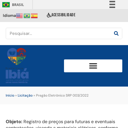
BRASIL
Simplifique!
ACESSIBILIDADE
Idioma
Comunica BR
Participe
Acesso à informação
Legislação
Canais
Início
»
Licitação
»
Pregão Eletrônico SRP 003/2022
Objeto:
Registro de preços para futuras e eventuais
contratações, visando a materiais elétricos, conforme