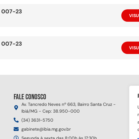
 007-23
VISU
 007-23
VISU
Fale conosco
Si
Av. Tancredo Neves nº 663, Bairro Santa Cruz -
Ibiá/MG - Cep: 38.950-000
(34) 3631-5750
gabinete@ibia.mg.gov.br
Segunda à sexta das 8:00h às 17:30h