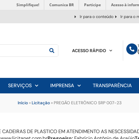
Simplifique!
Comunica BR
Participe
Acesso à infor
Ir para o conteúdo
Ir para o
ACESSO RÁPIDO
SERVIÇOS
IMPRENSA
TRANSPARÊNCIA
Início
»
Licitação
»
PREGÃO ELETRÔNICO SRP 007-23
 CADEIRAS DE PLASTICO EM ATENDIMENTO AS NESCESSIDAD
www.licitanet.com.br
Pregoeiro:
Fabrício Antônio de Araújo
T