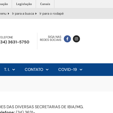
mação
Legislação
Canais
 menu
Ir para a busca
Ir para o rodapé
SIGA NAS
TELEFONE
REDES SOCIAIS
(34) 3631-5750
T. I.
CONTATO
COVID-19
ES DAS DIVERSAS SECRETARIAS DE IBIA/MG.
elefone:
(34) 3631-