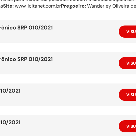
hs
Site:
www.licitanet.com.br
Pregoeiro:
Wanderley Oliveira de
rônico SRP 010/2021
VISU
rônico SRP 010/2021
VISU
010/2021
VISU
010/2021
VISU