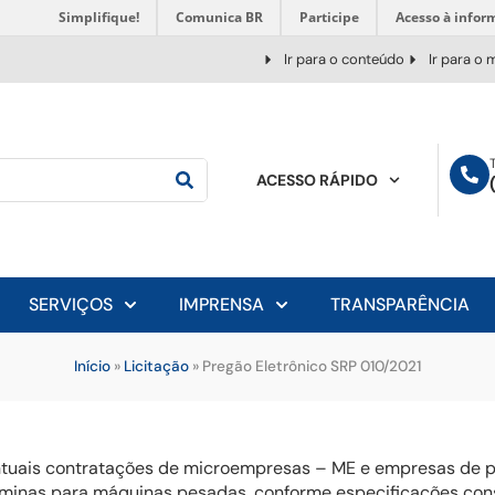
Simplifique!
Comunica BR
Participe
Acesso à infor
Ir para o conteúdo
Ir para o
ACESSO RÁPIDO
SERVIÇOS
IMPRENSA
TRANSPARÊNCIA
Início
»
Licitação
»
Pregão Eletrônico SRP 010/2021
entuais contratações de microempresas – ME e empresas de p
lâminas para máquinas pesadas, conforme especificações cons