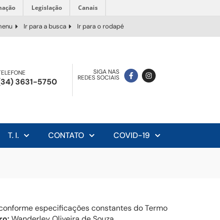
mação
Legislação
Canais
 menu
Ir para a busca
Ir para o rodapé
SIGA NAS
TELEFONE
REDES SOCIAIS
(34) 3631-5750
T. I.
CONTATO
COVID-19
, conforme especificações constantes do Termo
ro:
Wanderley Oliveira de Souza