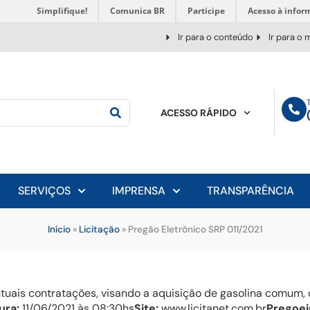
Simplifique!
Comunica BR
Participe
Acesso à infor
Ir para o conteúdo
Ir para o
ACESSO RÁPIDO
SERVIÇOS
IMPRENSA
TRANSPARÊNCIA
Início
»
Licitação
»
Pregão Eletrônico SRP 011/2021
ntuais contratações, visando a aquisição de gasolina comum
ura:
11/06/2021 às 08:30hs
Site:
www.licitanet.com.br
Pregoei