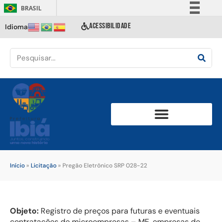
BRASIL
Simplifique!
ACESSIBILIDADE
Idioma
Comunica BR
Participe
Acesso à informação
Legislação
Canais
Início
»
Licitação
»
Pregão Eletrônico SRP 028-22
Objeto:
Registro de preços para futuras e eventuais
contratações de microempresas – ME, empresas de