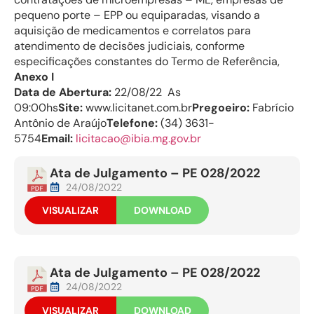
pequeno porte – EPP ou equiparadas, visando a
aquisição de medicamentos e correlatos para
atendimento de decisões judiciais, conforme
especificações constantes do Termo de Referência,
Anexo I
Data de Abertura:
22/08/22 As
09:00hs
Site:
www.licitanet.com.br
Pregoeiro:
Fabrício
Antônio de Araújo
Telefone:
(34) 3631-
5754
Email:
licitacao@ibia.mg.gov.br
Ata de Julgamento – PE 028/2022
24/08/2022
VISUALIZAR
DOWNLOAD
Ata de Julgamento – PE 028/2022
24/08/2022
VISUALIZAR
DOWNLOAD