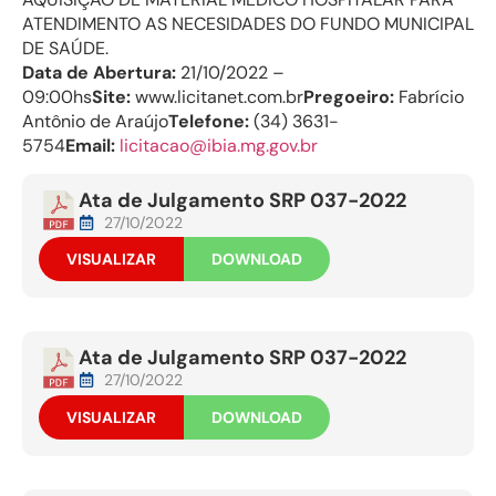
ATENDIMENTO AS NECESIDADES DO FUNDO MUNICIPAL
DE SAÚDE.
Data de Abertura:
21/10/2022 –
09:00hs
Site:
www.licitanet.com.br
Pregoeiro:
Fabrício
Antônio de Araújo
Telefone:
(34) 3631-
5754
Email:
licitacao@ibia.mg.gov.br
Ata de Julgamento SRP 037-2022
27/10/2022
VISUALIZAR
DOWNLOAD
Ata de Julgamento SRP 037-2022
27/10/2022
VISUALIZAR
DOWNLOAD