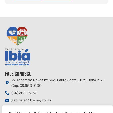
Fale conosco
Av. Tancredo Neves nº 663, Bairro Santa Cruz - Ibiá/MG -
Cep: 38.950-000
(34) 3631-5750
gabinete@ibia.mg.gov.br
Segunda à sexta das 8:00h às 17:30h