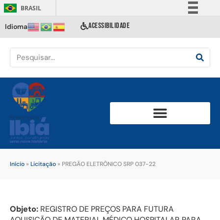
BRASIL
Simplifique!
ACESSIBILIDADE
Idioma
Comunica BR
Participe
Acesso à informação
Legislação
Canais
Início
»
Licitação
»
PREGÃO ELETRÔNICO SRP 037-22
Objeto:
REGISTRO DE PREÇOS PARA FUTURA
AQUISIÇÃO DE MATERIAL MÉDICO HOSPITALAR PARA