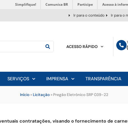
Simplifique!
Comunica BR
Participe
Acesso à infor
Ir para o conteúdo
Ir para o
ACESSO RÁPIDO
SERVIÇOS
IMPRENSA
TRANSPARÊNCIA
Início
»
Licitação
»
Pregão Eletrônico SRP 039-22
 eventuais contratações, visando o fornecimento de carn