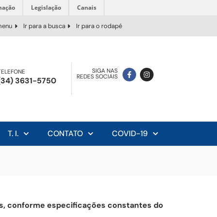
mação
Legislação
Canais
 menu
Ir para a busca
Ir para o rodapé
SIGA NAS
TELEFONE
REDES SOCIAIS
(34) 3631-5750
T. I.
CONTATO
COVID-19
es, conforme especificações constantes do