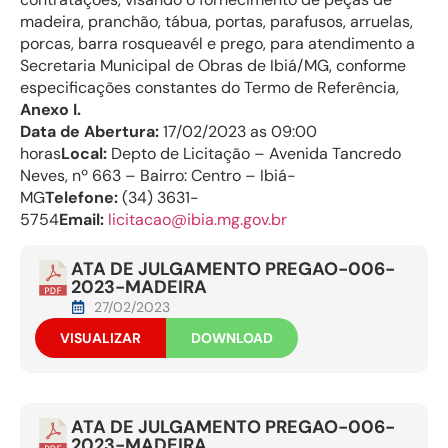
madeira, pranchão, tábua, portas, parafusos, arruelas,
porcas, barra rosqueavél e prego, para atendimento a
Secretaria Municipal de Obras de Ibiá/MG, conforme
especificações constantes do Termo de Referência,
Anexo I.
Data de Abertura:
17/02/2023 as 09:00
horas
Local:
Depto de Licitação – Avenida Tancredo
Neves, nº 663 – Bairro: Centro – Ibiá-
MG
Telefone:
(34) 3631-
5754
Email:
licitacao@ibia.mg.gov.br
ATA DE JULGAMENTO PREGAO-006-
2023-MADEIRA
27/02/2023
VISUALIZAR
DOWNLOAD
ATA DE JULGAMENTO PREGAO-006-
2023-MADEIRA