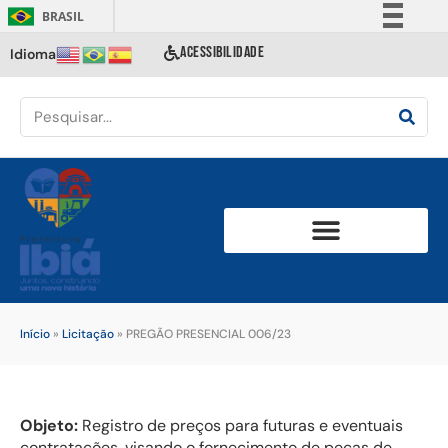
BRASIL
Simplifique!
ACESSIBILIDADE
Idioma
Comunica BR
Participe
Acesso à informação
Legislação
Canais
Início
»
Licitação
»
PREGÃO PRESENCIAL 006/23
Objeto:
Registro de preços para futuras e eventuais
contratações, visando o fornecimento de peças de