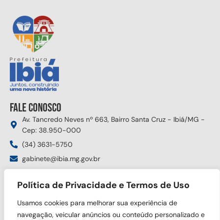
Fale conosco
Av. Tancredo Neves nº 663, Bairro Santa Cruz - Ibiá/MG -
Cep: 38.950-000
(34) 3631-5750
gabinete@ibia.mg.gov.br
Segunda à sexta das 8:00h às 17:30h
Política de Privacidade e Termos de Uso
Siga nas redes sociais
Usamos cookies para melhorar sua experiência de
navegação, veicular anúncios ou conteúdo personalizado e