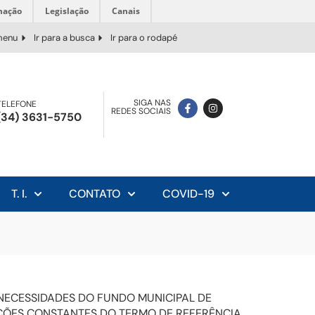
mação
Legislação
Canais
 menu
Ir para a busca
Ir para o rodapé
SIGA NAS
TELEFONE
REDES SOCIAIS
(34) 3631-5750
T. I.
CONTATO
COVID-19
 NECESSIDADES DO FUNDO MUNICIPAL DE
ÇÕES CONSTANTES DO TERMO DE REFERÊNCIA,