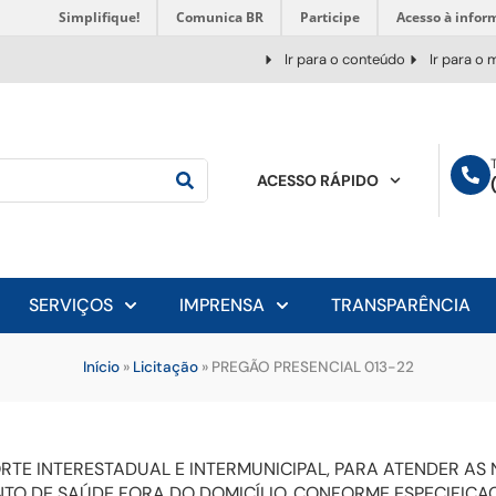
Simplifique!
Comunica BR
Participe
Acesso à infor
Ir para o conteúdo
Ir para o
ACESSO RÁPIDO
SERVIÇOS
IMPRENSA
TRANSPARÊNCIA
Início
»
Licitação
»
PREGÃO PRESENCIAL 013-22
RTE INTERESTADUAL E INTERMUNICIPAL, PARA ATENDER AS
O DE SAÚDE FORA DO DOMICÍLIO, CONFORME ESPECIFICA