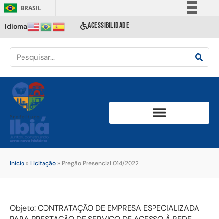
BRASIL
Simplifique!
ACESSIBILIDADE
Idioma
Comunica BR
Participe
Acesso à informação
Legislação
Canais
Início
»
Licitação
»
Pregão Presencial 014/2022
Objeto: CONTRATAÇÃO DE EMPRESA ESPECIALIZADA
PARA PRESTAÇÃO DE SERVIÇO DE ACESSO À REDE