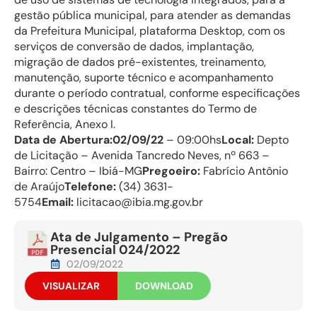
gestão pública municipal, para atender as demandas
da Prefeitura Municipal, plataforma Desktop, com os
serviços de conversão de dados, implantação,
migração de dados pré-existentes, treinamento,
manutenção, suporte técnico e acompanhamento
durante o período contratual, conforme especificações
e descrições técnicas constantes do Termo de
Referência, Anexo I.
Data de Abertura:02/09/22
– 09:00hs
Local:
Depto
de Licitação – Avenida Tancredo Neves, nº 663 –
Bairro: Centro – Ibiá-MG
Pregoeiro:
Fabrício Antônio
de Araújo
Telefone:
(34) 3631-
5754
Email:
licitacao@ibia.mg.gov.br
Ata de Julgamento – Pregão
Presencial 024/2022
02/09/2022
VISUALIZAR
DOWNLOAD