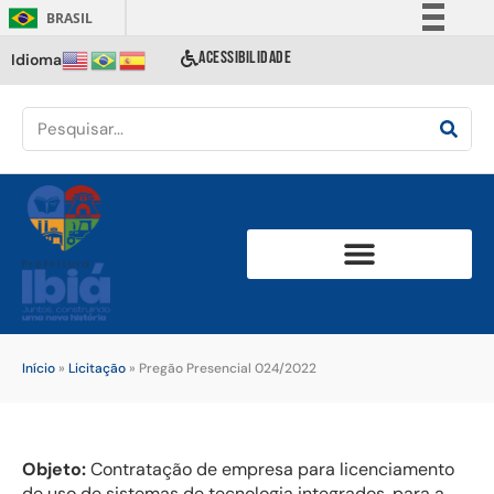
BRASIL
Simplifique!
ACESSIBILIDADE
Idioma
Comunica BR
Participe
Acesso à informação
Legislação
Canais
Início
»
Licitação
»
Pregão Presencial 024/2022
Objeto:
Contratação de empresa para licenciamento
de uso de sistemas de tecnologia integrados, para a