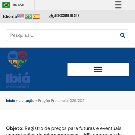
BRASIL
Simplifique!
ACESSIBILIDADE
Idioma
Comunica BR
Participe
Acesso à informação
Legislação
Canais
Início
»
Licitação
»
Pregão Presencial 025/2021
Objeto:
Registro de preços para futuras e eventuais
contratações de microempresas – ME, empresas de