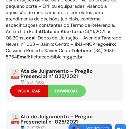
pequeno porte – EPP ou equiparadas, visando a
aquisição de medicamentos e correlatos para
atendimento de decisões judiciais, conforme
especificações constantes do Termo de Referência,
Anexo I do Edital.
Data de Abertura:
04/11/2021 às
08:30hs
Local:
Depto de Licitação – Avenida Tancredo
Neves, nº 663 – Bairro: Centro – Ibiá-MG
Pregoeiro:
Cassiano Roberto Xavier Couto
Telefone:
(34) 3631-
5754
Email:
licitacao@ibia.mg.gov.br
Ata de Julgamento – Pregão
Presencial n° 025/2021
22/11/2021
VISUALIZAR
DOWNLOAD
Ata de Julgamento – Pregão
Presencial n° 025/2021
22/11/2021