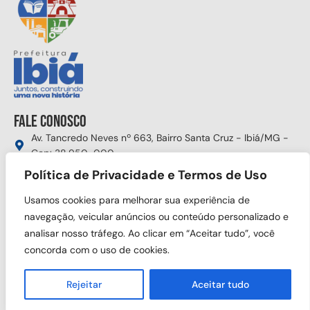
Fale conosco
Av. Tancredo Neves nº 663, Bairro Santa Cruz - Ibiá/MG -
Cep: 38.950-000
(34) 3631-5750
Política de Privacidade e Termos de Uso
gabinete@ibia.mg.gov.br
Usamos cookies para melhorar sua experiência de
Segunda à sexta das 8:00h às 17:30h
navegação, veicular anúncios ou conteúdo personalizado e
analisar nosso tráfego. Ao clicar em “Aceitar tudo”, você
Siga nas redes sociais
concorda com o uso de cookies.
Rejeitar
Aceitar tudo