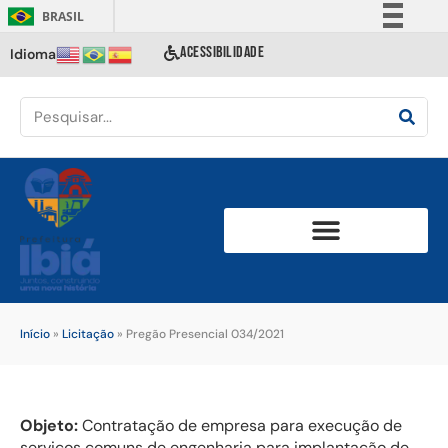
BRASIL
Simplifique!
ACESSIBILIDADE
Idioma
Comunica BR
Participe
Acesso à informação
Legislação
Canais
Início
»
Licitação
»
Pregão Presencial 034/2021
Objeto:
Contratação de empresa para execução de
serviços comuns de engenharia para implantação de