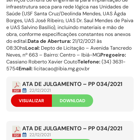
infraestrutura seca para rede lógica nas Unidades de
Saúde (USF Santa Cruz/Deolinda Mendes, UAS Ágda
Borges, UAS José Ribeiro, UAS Dr. Saul Mendes de Paiva
e UAS Salvino Basílio), incluindo materiais e mão de
obra, conforme especificações constantes nos anexos
do edital.
Data de Abertura:
21/12/2021 às
08:30hs
Local:
Depto de Licitação – Avenida Tancredo
Neves, nº 663 – Bairro: Centro – Ibiá-MG
Pregoeiro:
Cassiano Roberto Xavier Couto
Telefone:
(34) 3631-
5754
Email:
licitacao@ibia.mg.gov.br
ATA DE JULGAMENTO – PP 034/2021
22/12/2021
VISUALIZAR
DOWNLOAD
ATA DE JULGAMENTO – PP 034/2021
22/12/2021