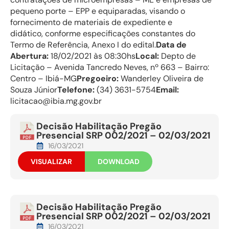
pequeno porte – EPP e equiparadas, visando o
fornecimento de materiais de expediente e
didático, conforme especificações constantes do
Termo de Referência, Anexo I do edital.
Data de
Abertura:
18/02/2021 às 08:30hs
Local:
Depto de
Licitação – Avenida Tancredo Neves, nº 663 – Bairro:
Centro – Ibiá-MG
Pregoeiro:
Wanderley Oliveira de
Souza Júnior
Telefone:
(34) 3631-5754
Email:
licitacao@ibia.mg.gov.br
Decisão Habilitação Pregão
Presencial SRP 002/2021 – 02/03/2021
16/03/2021
VISUALIZAR
DOWNLOAD
Decisão Habilitação Pregão
Presencial SRP 002/2021 – 02/03/2021
16/03/2021