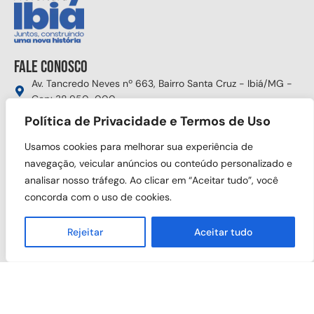
Fale conosco
Av. Tancredo Neves nº 663, Bairro Santa Cruz - Ibiá/MG -
Cep: 38.950-000
(34) 3631-5750
Política de Privacidade e Termos de Uso
gabinete@ibia.mg.gov.br
Usamos cookies para melhorar sua experiência de
Segunda à sexta das 8:00h às 17:30h
navegação, veicular anúncios ou conteúdo personalizado e
analisar nosso tráfego. Ao clicar em “Aceitar tudo”, você
Siga nas redes sociais
concorda com o uso de cookies.
Rejeitar
Aceitar tudo
Copyright © 2025 Prefeitura Municipal de Ibiá. Todos os direitos
reservados.