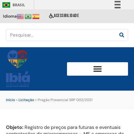
BRASIL
Simplifique!
ACESSIBILIDADE
Idioma
Comunica BR
Participe
Acesso à informação
Legislação
Canais
Início
»
Licitação
»
Pregão Presencial SRP 002/2021
Objeto:
Registro de preços para futuras e eventuais
contratações de microempresas – ME e empresas de