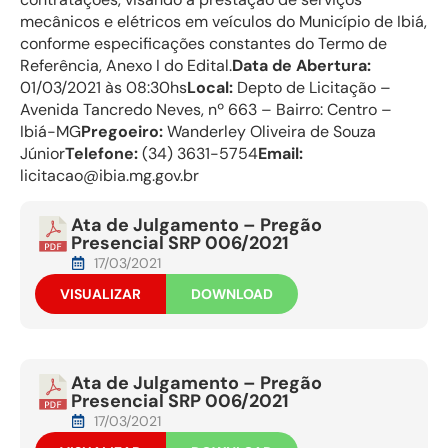
mecânicos e elétricos em veículos do Município de Ibiá,
conforme especificações constantes do Termo de
Referência, Anexo I do Edital.
Data de Abertura:
01/03/2021 às 08:30hs
Local:
Depto de Licitação –
Avenida Tancredo Neves, nº 663 – Bairro: Centro –
Ibiá-MG
Pregoeiro:
Wanderley Oliveira de Souza
Júnior
Telefone:
(34) 3631-5754
Email:
licitacao@ibia.mg.gov.br
Ata de Julgamento – Pregão
Presencial SRP 006/2021
17/03/2021
VISUALIZAR
DOWNLOAD
Ata de Julgamento – Pregão
Presencial SRP 006/2021
17/03/2021