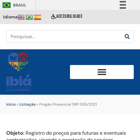
BRASIL
Simplifique!
ACESSIBILIDADE
Idioma
Comunica BR
Participe
Acesso à informação
Legislação
Canais
Início
»
Licitação
»
Pregão Presencial SRP 006/2021
Objeto:
Registro de preços para futuras e eventuais
contratações, visando a prestação de serviços