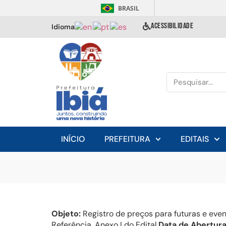
BRASIL
ACESSIBILIDADE
Idioma
INÍCIO
PREFEITURA
EDITAIS
Objeto:
Registro de preços para futuras e eve
Referência, Anexo I do Edital.
Data de Abertura