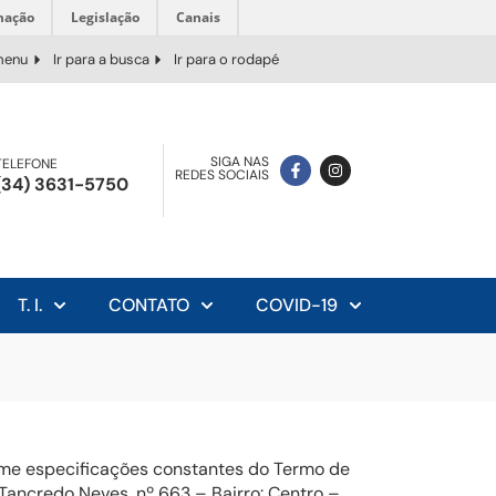
mação
Legislação
Canais
 menu
Ir para a busca
Ir para o rodapé
SIGA NAS
TELEFONE
REDES SOCIAIS
(34) 3631-5750
T. I.
CONTATO
COVID-19
orme especificações constantes do Termo de
Tancredo Neves, nº 663 – Bairro: Centro –