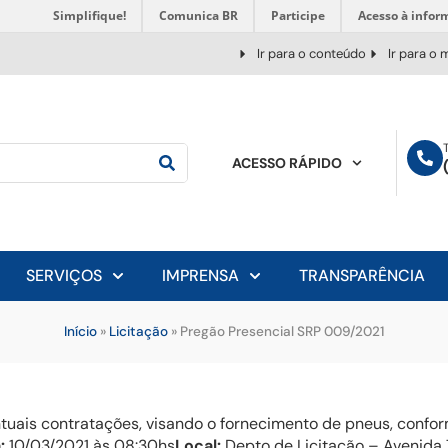
Simplifique!
Comunica BR
Participe
Acesso à infor
Ir para o conteúdo
Ir para o
ACESSO RÁPIDO
SERVIÇOS
IMPRENSA
TRANSPARÊNCIA
Início
»
Licitação
»
Pregão Presencial SRP 009/2021
ntuais contratações, visando o fornecimento de pneus, conf
:
10/03/2021 às 08:30hs
Local:
Depto de Licitação – Avenida 