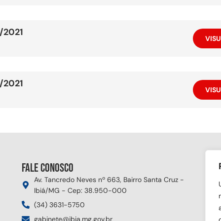
9/2021
VISU
9/2021
VISU
Fale conosco
Si
Av. Tancredo Neves nº 663, Bairro Santa Cruz -
Ibiá/MG - Cep: 38.950-000
(34) 3631-5750
gabinete@ibia.mg.gov.br