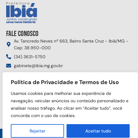
Fale conosco
Av. Tancredo Neves nº 663, Bairro Santa Cruz - Ibiá/MG -
Cep: 38.950-000
(34) 3631-5750
gabinete@ibia.mg.gov.br
Segunda à sexta das 8:00h às 17:30h
Política de Privacidade e Termos de Uso
Siga nas redes sociais
Usamos cookies para melhorar sua experiência de
navegação, veicular anúncios ou conteúdo personalizado e
analisar nosso tráfego. Ao clicar em “Aceitar tudo”, você
concorda com o uso de cookies.
Rejeitar
Aceitar tudo
Copyright © 2025 Prefeitura Municipal de Ibiá. Todos os direitos