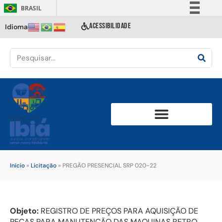
BRASIL
Simplifique!
ACESSIBILIDADE
Idioma
Comunica BR
Participe
Acesso à informação
Legislação
Canais
Início
»
Licitação
»
PREGÃO PRESENCIAL SRP 020-22
Objeto:
REGISTRO DE PREÇOS PARA AQUISIÇÃO DE
PEÇAS PARA MANUTENÇÃO DAS MAQUINAS RETRO