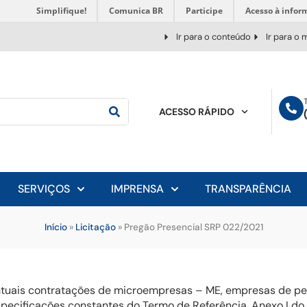
Simplifique!
Comunica BR
Participe
Acesso à infor
Ir para o conteúdo
Ir para o
ACESSO RÁPIDO
SERVIÇOS
IMPRENSA
TRANSPARÊNCIA
Início
»
Licitação
»
Pregão Presencial SRP 022/2021
entuais contratações de microempresas – ME, empresas de pe
pecificações constantes do Termo de Referência, Anexo I do E