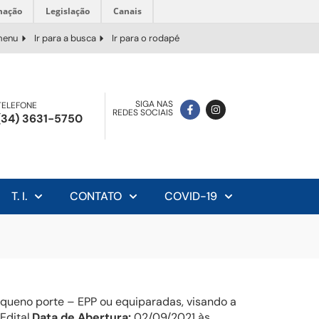
mação
Legislação
Canais
 menu
Ir para a busca
Ir para o rodapé
SIGA NAS
TELEFONE
REDES SOCIAIS
(34) 3631-5750
T. I.
CONTATO
COVID-19
queno porte – EPP ou equiparadas, visando a
dital.
Data de Abertura:
02/09/2021 às