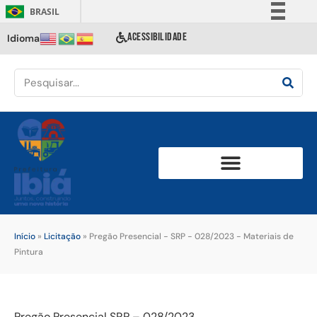
BRASIL
Simplifique!
ACESSIBILIDADE
Idioma
Comunica BR
Participe
Acesso à informação
Legislação
Canais
Início
»
Licitação
»
Pregão Presencial - SRP - 028/2023 - Materiais de
Pintura
Pregão Presencial SRP – 028/2023