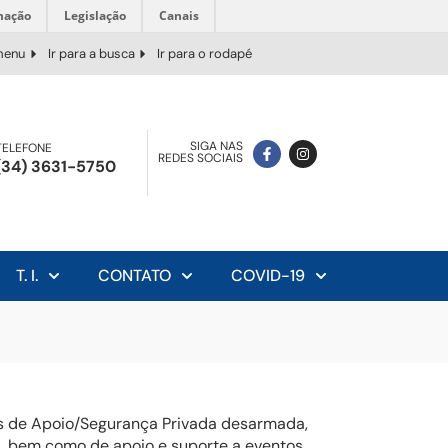
mação
Legislação
Canais
 menu
Ir para a busca
Ir para o rodapé
SIGA NAS
TELEFONE
REDES SOCIAIS
(34) 3631-5750
T. I.
CONTATO
COVID-19
os de Apoio/Segurança Privada desarmada,
á, bem como de apoio e suporte a eventos