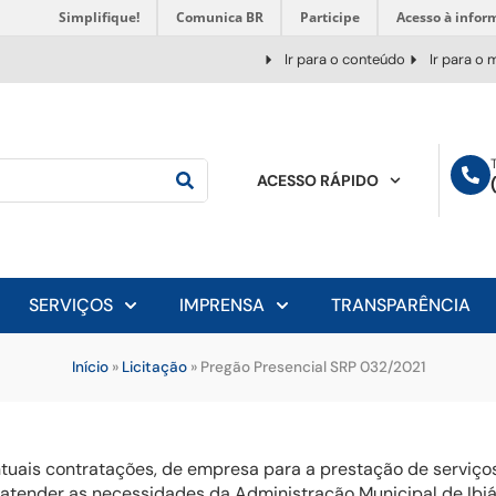
Simplifique!
Comunica BR
Participe
Acesso à infor
Ir para o conteúdo
Ir para o
ACESSO RÁPIDO
SERVIÇOS
IMPRENSA
TRANSPARÊNCIA
Início
»
Licitação
»
Pregão Presencial SRP 032/2021
ntuais contratações, de empresa para a prestação de serviç
 atender as necessidades da Administração Municipal de Ibi