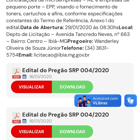
pequeno porte – EPP, visando o fornecimento de
toners, cartuchos e afins, conforme especificações
constantes do Termo de Referência, Anexo I do
edital.
Data de Abertura:
29/01/2020 às 08:30hs
Local:
Depto de Licitação – Avenida Tancredo Neves, nº 663
– Bairro: Centro – Ibiá-MG
Pregoeiro:
Wanderley
Oliveira de Souza Júnior
Telefone:
(34) 3631-
5754
Email:
licitacao@ibia.mg.gov.br
Edital do Pregão SRP 004/2020
16/01/2020
VISUALIZAR
DOWNLOAD
Edital do Pregão SRP 004/2020
16/01/2020
VISUALIZAR
DOWNLOAD