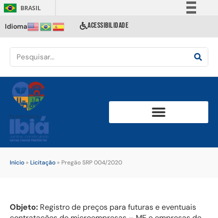
BRASIL
Simplifique!
ACESSIBILIDADE
Idioma
Comunica BR
Participe
Acesso à informação
Legislação
Canais
Início
»
Licitação
»
Pregão SRP 004/2020
Objeto:
Registro de preços para futuras e eventuais
contratações de microempresas – ME e empresas de