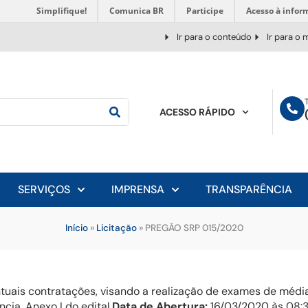
Simplifique!
Comunica BR
Participe
Acesso à infor
Ir para o conteúdo
Ir para o
ACESSO RÁPIDO
SERVIÇOS
IMPRENSA
TRANSPARÊNCIA
Início
»
Licitação
»
PREGÃO SRP 015/2020
ntuais contratações, visando a realização de exames de médi
ia, Anexo I do edital.
Data de Abertura:
16/03/2020 às 08: