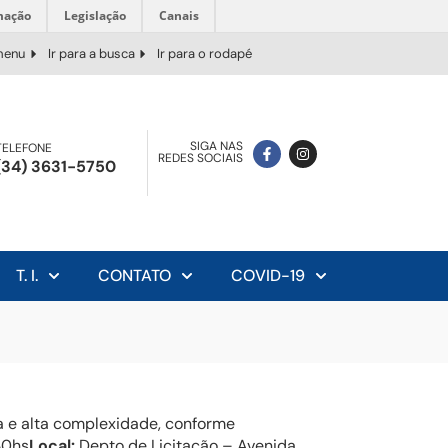
mação
Legislação
Canais
 menu
Ir para a busca
Ir para o rodapé
SIGA NAS
TELEFONE
REDES SOCIAIS
(34) 3631-5750
T. I.
CONTATO
COVID-19
a e alta complexidade, conforme
30hs
Local:
Depto de Licitação – Avenida