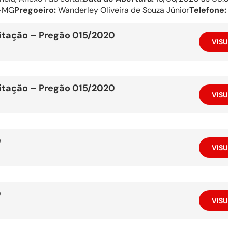
á-MG
Pregoeiro:
Wanderley Oliveira de Souza Júnior
Telefone:
citação – Pregão 015/2020
VISU
citação – Pregão 015/2020
VISU
0
VISU
0
VISU