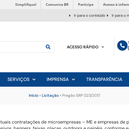
Simplifique!
Comunica BR
Participe
Acesso à infor
Ir para o conteúdo
Ir para o
ACESSO RÁPIDO
SERVIÇOS
IMPRENSA
TRANSPARÊNCIA
Início
»
Licitação
»
Pregão SRP 023/2017
entuais contratações de microempresas – ME e empresas de p
sivos, banners, faixas, placas, outdoors e painéis, conforme