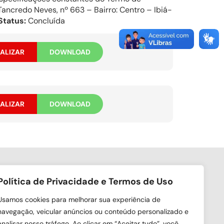
ancredo Neves, nº 663 – Bairro: Centro – Ibiá-
Status:
Concluída
ALIZAR
DOWNLOAD
ALIZAR
DOWNLOAD
Política de Privacidade e Termos de Uso
ga nas redes sociais
Usamos cookies para melhorar sua experiência de
navegação, veicular anúncios ou conteúdo personalizado e
analisar nosso tráfego. Ao clicar em “Aceitar tudo”, você