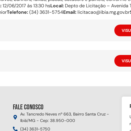
:
12/06/2017 às 13:30 hs
Local:
Depto de Licitação – Avenida T
ior
Telefone:
(34) 3631-5754
Email:
licitacao@ibia.mg.gov.br
VISU
VISU
Fale conosco
Si
Av. Tancredo Neves nº 663, Bairro Santa Cruz -
Ibiá/MG - Cep: 38.950-000
(34) 3631-5750