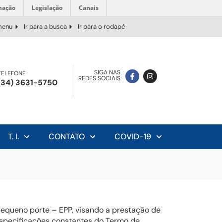
mação
Legislação
Canais
 menu
Ir para a busca
Ir para o rodapé
SIGA NAS
TELEFONE
REDES SOCIAIS
(34) 3631-5750
T. I.
CONTATO
COVID-19
equeno porte – EPP, visando a prestação de
 especificações constantes do Termo de