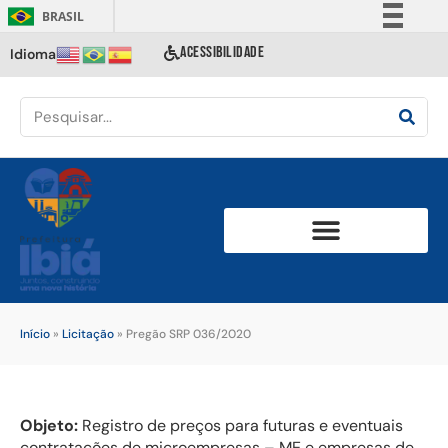
BRASIL
Simplifique!
ACESSIBILIDADE
Idioma
Comunica BR
Participe
Acesso à informação
Legislação
Canais
Início
»
Licitação
»
Pregão SRP 036/2020
Objeto:
Registro de preços para futuras e eventuais
contratações de microempresas – ME e empresas de