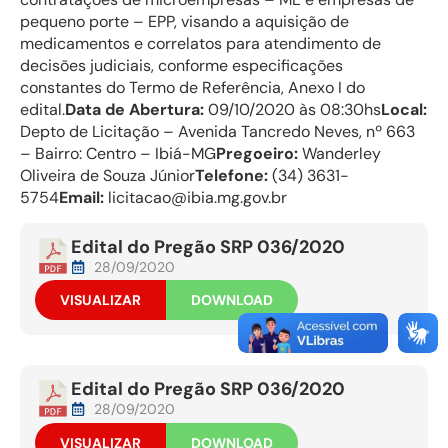
pequeno porte – EPP, visando a aquisição de
medicamentos e correlatos para atendimento de
decisões judiciais, conforme especificações
constantes do Termo de Referência, Anexo I do
edital.
Data de Abertura:
09/10/2020 às 08:30hs
Local:
Depto de Licitação – Avenida Tancredo Neves, nº 663
– Bairro: Centro – Ibiá-MG
Pregoeiro:
Wanderley
Oliveira de Souza Júnior
Telefone:
(34) 3631-
5754
Email:
licitacao@ibia.mg.gov.br
Edital do Pregão SRP 036/2020
28/09/2020
VISUALIZAR
DOWNLOAD
Edital do Pregão SRP 036/2020
28/09/2020
VISUALIZAR
DOWNLOAD