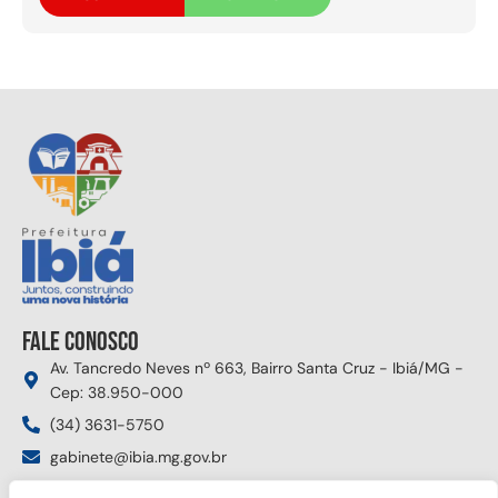
Fale conosco
Av. Tancredo Neves nº 663, Bairro Santa Cruz - Ibiá/MG -
Cep: 38.950-000
(34) 3631-5750
gabinete@ibia.mg.gov.br
Segunda à sexta das 8:00h às 17:30h