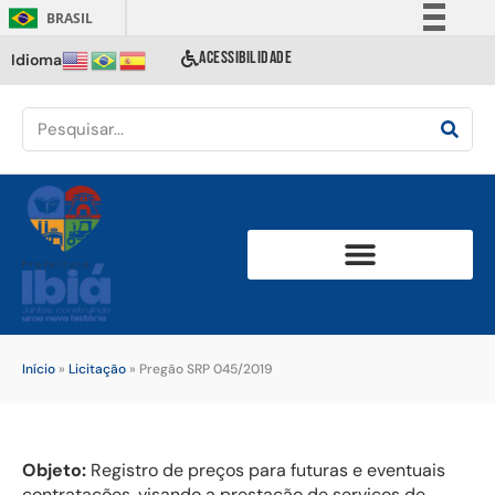
BRASIL
Simplifique!
ACESSIBILIDADE
Idioma
Comunica BR
Participe
Acesso à informação
Legislação
Canais
Início
»
Licitação
»
Pregão SRP 045/2019
Objeto:
Registro de preços para futuras e eventuais
contratações, visando a prestação de serviços de