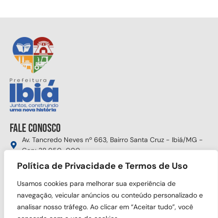
Fale conosco
Av. Tancredo Neves nº 663, Bairro Santa Cruz - Ibiá/MG -
Cep: 38.950-000
(34) 3631-5750
Política de Privacidade e Termos de Uso
gabinete@ibia.mg.gov.br
Usamos cookies para melhorar sua experiência de
Segunda à sexta das 8:00h às 17:30h
navegação, veicular anúncios ou conteúdo personalizado e
analisar nosso tráfego. Ao clicar em “Aceitar tudo”, você
Siga nas redes sociais