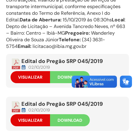
transporte intermunicipal, conforme especificações
constantes do Termo de Referência, Anexo I do
Edital.
Data de Abertura:
15/10/2019 às 08:30hs
Local
:
Depto de Licitação – Avenida Tancredo Neves, nº 663
– Bairro: Centro – Ibiá-MG
Pregoeiro:
Wanderley
Oliveira de Souza Júnior
Telefone:
(34) 3631-
5754
Email:
licitacao@ibia.mg.gov.br
Edital do Pregão SRP 045/2019
02/10/2019
VISUALIZAR
DOWNLOAD
Edital do Pregão SRP 045/2019
02/10/2019
VISUALIZAR
DOWNLOAD