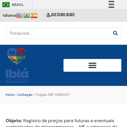
BRASIL
Simplifique!
ACESSIBILIDADE
Idioma
Comunica BR
Participe
Acesso à informação
Legislação
Canais
Início
»
Licitação
»
Pregão SRP 049/2017
Objeto:
Registro de preços para futuras e eventuais
contratações de microempresas – ME e empresas de