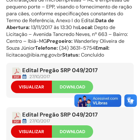
pequeno porte – EPP, visando o fornecimento de ração
para cães, conforme especificações constantes do
Termo de Referência, Anexo I do Edital.
Data de
Abertura:
13/11/2017 às 13:30 hs
Local:
Depto de
Licitação – Avenida Tancredo Neves, nº 663 – Bairro:
Centro – Ibiá-MG
Pregoeiro:
Wanderley Oliveira de
Souza Júnior
Telefone:
(34) 3631-5754
Email:
licitacao@ibia.mg.gov.br
Status:
Concluído
Edital Pregão SRP 049/2017
27/10/2017
VISUALIZAR
DOWNLOAD
Edital Pregão SRP 049/2017
27/10/2017
VISUALIZAR
DOWNLOAD