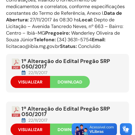
medicamentos e correlatos, conforme especificações
constantes do Termo de Referência, Anexo I.
Data de
Abertura:
27/11/2017 às 08:30 hs
Local:
Depto de
Licitação – Avenida Tancredo Neves, nº 663 – Bairro:
Centro – Ibiá-MG
Pregoeiro:
Wanderley Oliveira de
Souza Júnior
Telefone:
(34) 3631-5754
Email:
licitacao@ibia.mg.gov.br
Status:
Concluído
1ª Alteração do Edital Pregão SRP
050/2017
22/11/2017
VISUALIZAR
DOWNLOAD
1ª Alteração do Edital Pregão SRP
050/2017
22/11/2017
VISUALIZAR
DOWNLOAD