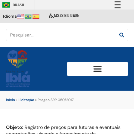
BRASIL
Simplifique!
ACESSIBILIDADE
Idioma
Comunica BR
Participe
Acesso à informação
Legislação
Canais
Início
»
Licitação
»
Pregão SRP 050/2017
Objeto:
Registro de preços para futuras e eventuais
contratações, visando o fornecimento de