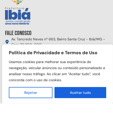
Fale conosco
Av. Tancredo Neves nº 663, Bairro Santa Cruz - Ibiá/MG -
Cep: 38.950-000
(34) 3631-5750
Política de Privacidade e Termos de Uso
gabinete@ibia.mg.gov.br
Usamos cookies para melhorar sua experiência de
Segunda à sexta das 8:00h às 17:30h
navegação, veicular anúncios ou conteúdo personalizado e
analisar nosso tráfego. Ao clicar em “Aceitar tudo”, você
Siga nas redes sociais
concorda com o uso de cookies.
Rejeitar
Aceitar tudo