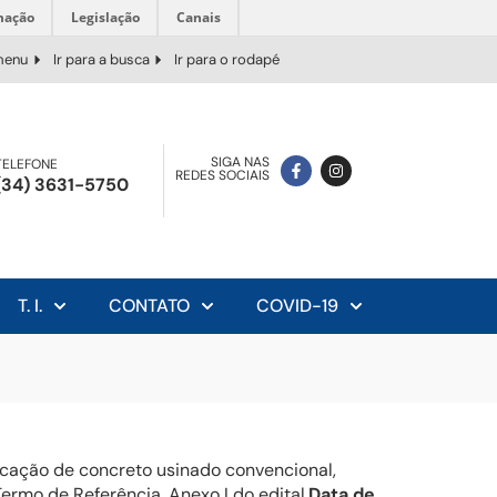
mação
Legislação
Canais
 menu
Ir para a busca
Ir para o rodapé
SIGA NAS
TELEFONE
REDES SOCIAIS
(34) 3631-5750
T. I.
CONTATO
COVID-19
licação de concreto usinado convencional,
rmo de Referência, Anexo I do edital.
Data de