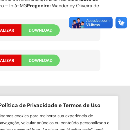
tro – Ibiá-MG
Pregoeiro:
Wanderley Oliveira de
ALIZAR
DOWNLOAD
ALIZAR
DOWNLOAD
Política de Privacidade e Termos de Uso
ga nas redes sociais
Usamos cookies para melhorar sua experiência de
navegação, veicular anúncios ou conteúdo personalizado e
analisar nosso tráfego. Ao clicar em “Aceitar tudo”, você