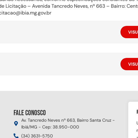
e Licitação – Avenida Tancredo Neves, nº 663 – Bairro: Cen
citacao@ibia.mg.gov.br
VISU
VISU
Fale conosco
Si
Av. Tancredo Neves nº 663, Bairro Santa Cruz -
Ibiá/MG - Cep: 38.950-000
(34) 3631-5750