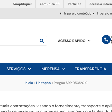
Simplifique!
Comunica BR
Participe
Acesso à infor
Ir para o conteúdo
Ir para o
ACESSO RÁPIDO
SERVIÇOS
IMPRENSA
TRANSPARÊNCIA
Início
»
Licitação
»
Pregão SRP 050/2019
tuais contratações, visando o fornecimento, transporte e ap
ando necessários, conforme especificações constantes do Te