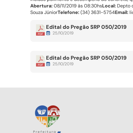
Abertura:
08/11/2019 às 08:30hs
Local:
Depto d
Souza Júnior
Telefone:
(34) 3631-5754
Email:
li
Edital do Pregão SRP 050/2019
25/10/2019
Edital do Pregão SRP 050/2019
25/10/2019