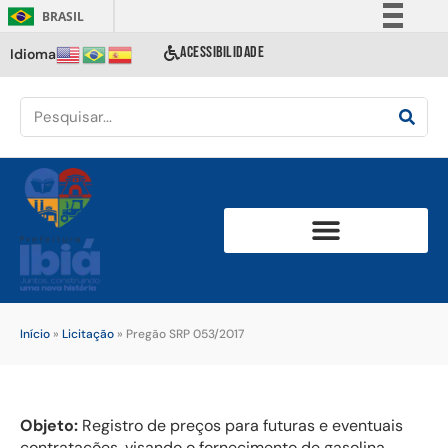
BRASIL
Simplifique!
ACESSIBILIDADE
Idioma
Comunica BR
Participe
Acesso à informação
Legislação
Canais
Início
»
Licitação
»
Pregão SRP 053/2017
Objeto:
Registro de preços para futuras e eventuais
contratações, visando o fornecimento de gasolina