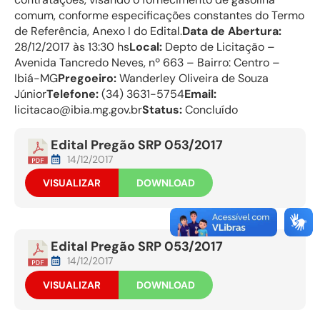
comum, conforme especificações constantes do Termo
de Referência, Anexo I do Edital.
Data de Abertura:
28/12/2017 às 13:30 hs
Local:
Depto de Licitação –
Avenida Tancredo Neves, nº 663 – Bairro: Centro –
Ibiá-MG
Pregoeiro:
Wanderley Oliveira de Souza
Júnior
Telefone:
(34) 3631-5754
Email:
licitacao@ibia.mg.gov.br
Status:
Concluído
Edital Pregão SRP 053/2017
14/12/2017
VISUALIZAR
DOWNLOAD
Edital Pregão SRP 053/2017
14/12/2017
VISUALIZAR
DOWNLOAD