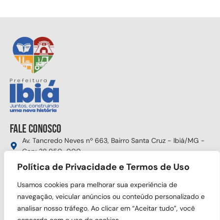
Fale conosco
Av. Tancredo Neves nº 663, Bairro Santa Cruz - Ibiá/MG -
Cep: 38.950-000
Política de Privacidade e Termos de Uso
(34) 3631-5750
gabinete@ibia.mg.gov.br
Usamos cookies para melhorar sua experiência de
Segunda à sexta das 8:00h às 17:30h
navegação, veicular anúncios ou conteúdo personalizado e
analisar nosso tráfego. Ao clicar em “Aceitar tudo”, você
Siga nas redes sociais