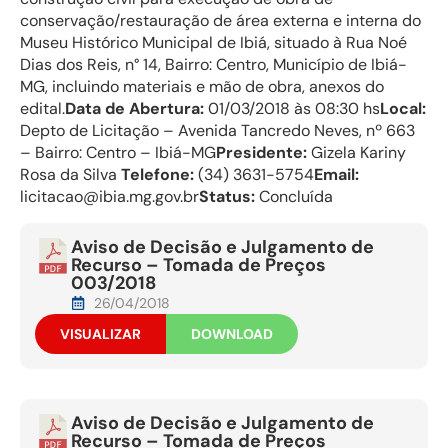
conservação/restauração de área externa e interna do
Museu Histórico Municipal de Ibiá, situado à Rua Noé
Dias dos Reis, n° 14, Bairro: Centro, Município de Ibiá-
MG, incluindo materiais e mão de obra, anexos do
edital.
Data de Abertura:
01/03/2018 às 08:30 hs
Local:
Depto de Licitação – Avenida Tancredo Neves, nº 663
– Bairro: Centro – Ibiá-MG
Presidente:
Gizela Kariny
Rosa da Silva
Telefone:
(34) 3631-5754
Email:
licitacao@ibia.mg.gov.br
Status:
Concluída
Aviso de Decisão e Julgamento de
Recurso – Tomada de Preços
003/2018
26/04/2018
VISUALIZAR
DOWNLOAD
Aviso de Decisão e Julgamento de
Recurso – Tomada de Preços