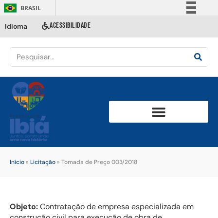
BRASIL
Simplifique!
ACESSIBILIDADE
Idioma
Comunica BR
Participe
Acesso à informação
Legislação
Canais
Início
»
Licitação
»
Tomada de Preço 003/2018
Objeto:
Contratação de empresa especializada em
construção civil para execução de obra de