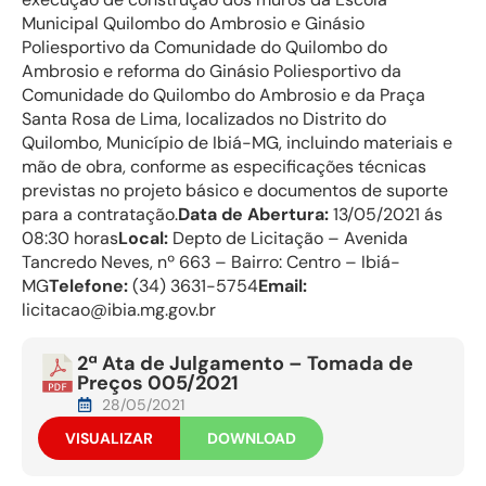
Municipal Quilombo do Ambrosio e Ginásio
Poliesportivo da Comunidade do Quilombo do
Ambrosio e reforma do Ginásio Poliesportivo da
Comunidade do Quilombo do Ambrosio e da Praça
Santa Rosa de Lima, localizados no Distrito do
Quilombo, Município de Ibiá-MG, incluindo materiais e
mão de obra, conforme as especificações técnicas
previstas no projeto básico e documentos de suporte
para a contratação.
Data de Abertura:
13/05/2021 ás
08:30 horas
Local:
Depto de Licitação – Avenida
Tancredo Neves, nº 663 – Bairro: Centro – Ibiá-
MG
Telefone:
(34) 3631-5754
Email:
licitacao@ibia.mg.gov.br
2ª Ata de Julgamento – Tomada de
Preços 005/2021
28/05/2021
VISUALIZAR
DOWNLOAD