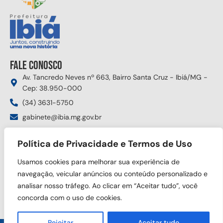
Fale conosco
Av. Tancredo Neves nº 663, Bairro Santa Cruz - Ibiá/MG -
Cep: 38.950-000
(34) 3631-5750
gabinete@ibia.mg.gov.br
Segunda à sexta das 8:00h às 17:30h
Política de Privacidade e Termos de Uso
Siga nas redes sociais
Usamos cookies para melhorar sua experiência de
navegação, veicular anúncios ou conteúdo personalizado e
analisar nosso tráfego. Ao clicar em “Aceitar tudo”, você
concorda com o uso de cookies.
Rejeitar
Aceitar tudo