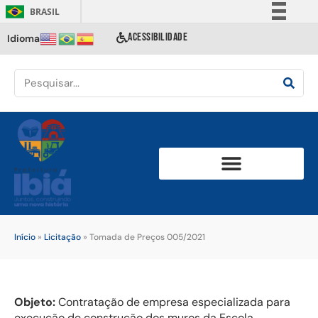
BRASIL
Simplifique!
ACESSIBILIDADE
Idioma
Comunica BR
Participe
Acesso à informação
Legislação
Canais
Início
»
Licitação
»
Tomada de Preços 005/2021
Objeto:
Contratação de empresa especializada para
execução de construção dos muros da Escola