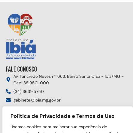
Fale conosco
Av. Tancredo Neves nº 663, Bairro Santa Cruz - Ibiá/MG -
Cep: 38.950-000
(34) 3631-5750
gabinete@ibia.mg.gov.br
Segunda à sexta das 8:00h às 17:30h
Política de Privacidade e Termos de Uso
Siga nas redes sociais
Usamos cookies para melhorar sua experiência de