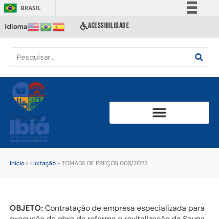
BRASIL
Simplifique!
ACESSIBILIDADE
Idioma
Comunica BR
Participe
Acesso à informação
Legislação
Canais
Início
»
Licitação
»
TOMADA DE PREÇOS 005/2023
OBJETO:
Contratação de empresa especializada para
execução de obra de reforma e revitalização da Sauna