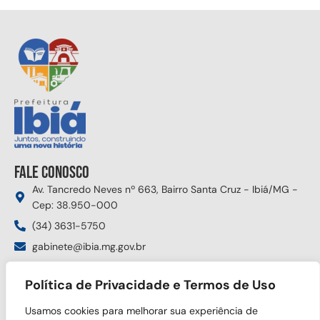
Fale conosco
Av. Tancredo Neves nº 663, Bairro Santa Cruz - Ibiá/MG -
Cep: 38.950-000
(34) 3631-5750
gabinete@ibia.mg.gov.br
Segunda à sexta das 8:00h às 17:30h
Política de Privacidade e Termos de Uso
Siga nas redes sociais
Usamos cookies para melhorar sua experiência de