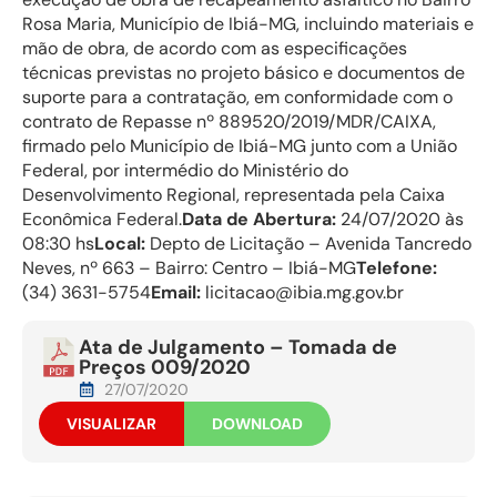
Rosa Maria, Município de Ibiá-MG, incluindo materiais e
mão de obra, de acordo com as especificações
técnicas previstas no projeto básico e documentos de
suporte para a contratação, em conformidade com o
contrato de Repasse nº 889520/2019/MDR/CAIXA,
firmado pelo Município de Ibiá-MG junto com a União
Federal, por intermédio do Ministério do
Desenvolvimento Regional, representada pela Caixa
Econômica Federal.
Data de Abertura:
24/07/2020 às
08:30 hs
Local:
Depto de Licitação – Avenida Tancredo
Neves, nº 663 – Bairro: Centro – Ibiá-MG
Telefone:
(34) 3631-5754
Email:
licitacao@ibia.mg.gov.br
Ata de Julgamento – Tomada de
Preços 009/2020
27/07/2020
VISUALIZAR
DOWNLOAD