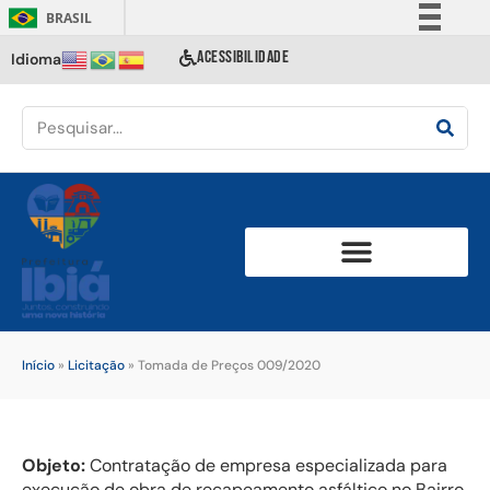
BRASIL
Simplifique!
ACESSIBILIDADE
Idioma
Comunica BR
Participe
Acesso à informação
Legislação
Canais
Início
»
Licitação
»
Tomada de Preços 009/2020
Objeto:
Contratação de empresa especializada para
execução de obra de recapeamento asfáltico no Bairro