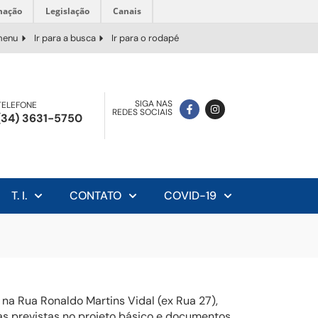
mação
Legislação
Canais
 menu
Ir para a busca
Ir para o rodapé
SIGA NAS
TELEFONE
REDES SOCIAIS
(34) 3631-5750
T. I.
CONTATO
COVID-19
a Rua Ronaldo Martins Vidal (ex Rua 27),
as previstas no projeto básico e documentos