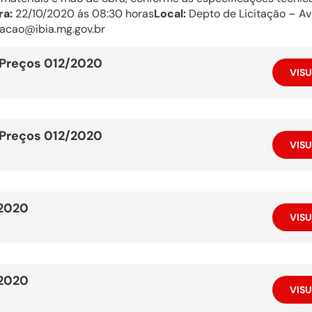
ra:
22/10/2020 ás 08:30 horas
Local:
Depto de Licitação – Av
tacao@ibia.mg.gov.br
 Preços 012/2020
VISU
 Preços 012/2020
VISU
/2020
VISU
/2020
VISU