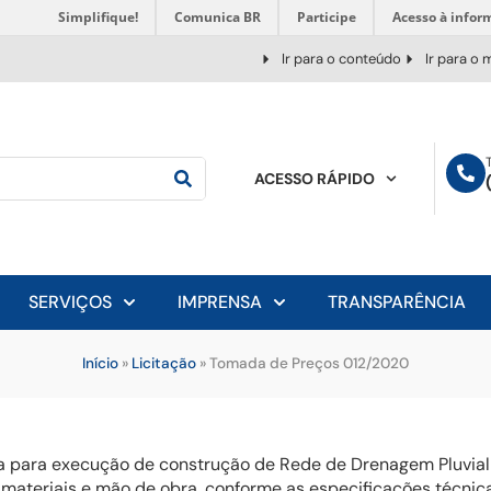
Simplifique!
Comunica BR
Participe
Acesso à infor
Ir para o conteúdo
Ir para o
ACESSO RÁPIDO
SERVIÇOS
IMPRENSA
TRANSPARÊNCIA
Início
»
Licitação
»
Tomada de Preços 012/2020
para execução de construção de Rede de Drenagem Pluvial n
o materiais e mão de obra, conforme as especificações técnic