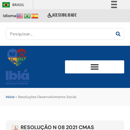
BRASIL
Simplifique!
ACESSIBILIDADE
Idioma
Comunica BR
Participe
Acesso à informação
Legislação
Canais
Início
»
Resoluções Desenvolvimento Social
RESOLUÇÃO N 08 2021 CMAS