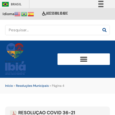
BRASIL
Simplifique!
ACESSIBILIDADE
Idioma
Comunica BR
Participe
Acesso à informação
Legislação
Canais
Início
»
Resoluções Municipais
»
Página 4
RESOLUÇAO COVID 36-21