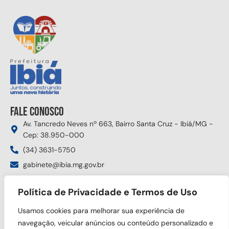
Fale conosco
Av. Tancredo Neves nº 663, Bairro Santa Cruz - Ibiá/MG -
Cep: 38.950-000
(34) 3631-5750
gabinete@ibia.mg.gov.br
Segunda à sexta das 8:00h às 17:30h
Política de Privacidade e Termos de Uso
Siga nas redes sociais
Usamos cookies para melhorar sua experiência de
navegação, veicular anúncios ou conteúdo personalizado e