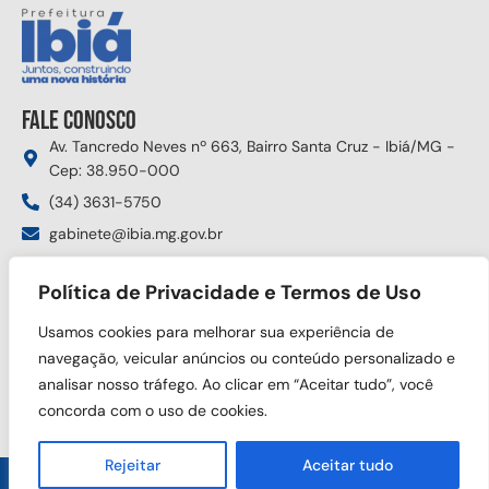
Fale conosco
Av. Tancredo Neves nº 663, Bairro Santa Cruz - Ibiá/MG -
Cep: 38.950-000
(34) 3631-5750
gabinete@ibia.mg.gov.br
Segunda à sexta das 8:00h às 17:30h
Política de Privacidade e Termos de Uso
Siga nas redes sociais
Usamos cookies para melhorar sua experiência de
navegação, veicular anúncios ou conteúdo personalizado e
analisar nosso tráfego. Ao clicar em “Aceitar tudo”, você
concorda com o uso de cookies.
Rejeitar
Aceitar tudo
Copyright © 2025 Prefeitura Municipal de Ibiá. Todos os direitos