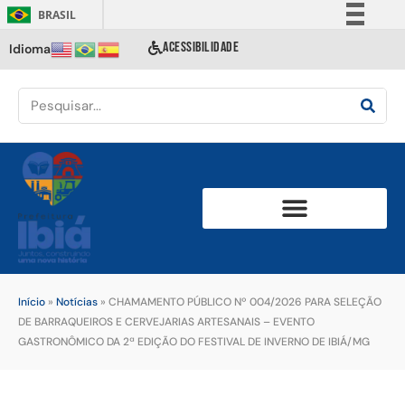
BRASIL
Simplifique!
ACESSIBILIDADE
Idioma
Comunica BR
Participe
Acesso à informação
Legislação
Canais
Início
»
Notícias
»
CHAMAMENTO PÚBLICO Nº 004/2026 PARA SELEÇÃO
DE BARRAQUEIROS E CERVEJARIAS ARTESANAIS – EVENTO
GASTRONÔMICO DA 2ª EDIÇÃO DO FESTIVAL DE INVERNO DE IBIÁ/MG