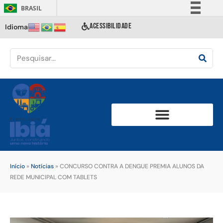
BRASIL
Simplifique!
ACESSIBILIDADE
Idioma
Comunica BR
Participe
Acesso à informação
Legislação
Canais
Início
»
Notícias
»
CONCURSO CONTRA A DENGUE PREMIA ALUNOS DA
REDE MUNICIPAL COM TABLETS