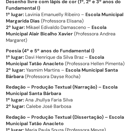
Desenho livre com lápis de cor (1º, 2º e 3º anos do
Fundamental I)
1º lugar:
Lavinia Emanuelly Ribeiro –
Escola Municipal
Margarida Dias
(Professora Elisana)
2º lugar:
Mikael Edivaldo Damasceno –
Escola
Municipal Alair Bicalho Xavier
(Professora Andrea
Margaret)
Poesia (4º e 5º anos do Fundamental I)
1º lugar:
Davi Henrique da Silva Braz –
Escola
Municipal Tatão Anacleto
(Professora Hellen Pimenta)
2º lugar:
Yasmim Martins –
Escola Municipal Santa
Bárbara
(Professora Dayse Rocha)
Redação – Produção Textual (Narração) – Escola
Municipal Santa Bárbara
1º lugar:
Ana Jhullya Faria Silva
2º lugar:
Calebe José Barbosa
Redação – Produção Textual (Dissertação) – Escola
Municipal Tatão Anacleto
1º lugar:
Maria Paula Souza (Professora Meyre)