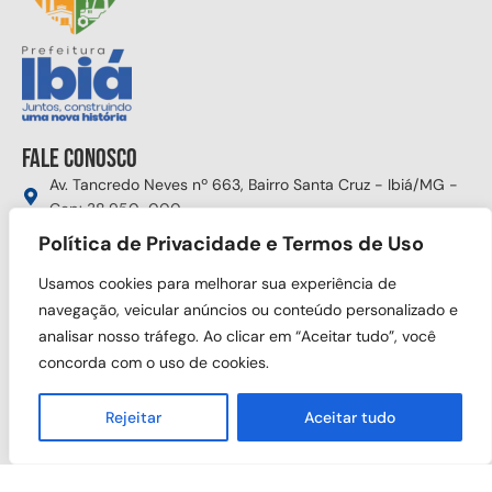
Fale conosco
Av. Tancredo Neves nº 663, Bairro Santa Cruz - Ibiá/MG -
Cep: 38.950-000
(34) 3631-5750
Política de Privacidade e Termos de Uso
gabinete@ibia.mg.gov.br
Usamos cookies para melhorar sua experiência de
Segunda à sexta das 8:00h às 17:30h
navegação, veicular anúncios ou conteúdo personalizado e
analisar nosso tráfego. Ao clicar em “Aceitar tudo”, você
Siga nas redes sociais
concorda com o uso de cookies.
Rejeitar
Aceitar tudo