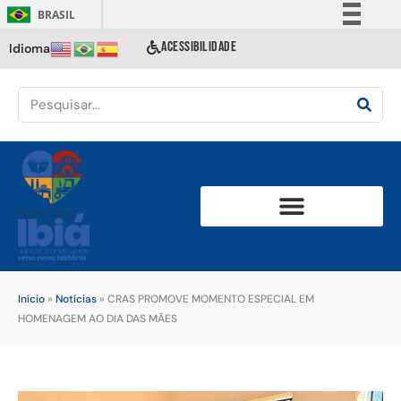
BRASIL
Simplifique!
ACESSIBILIDADE
Idioma
Comunica BR
Participe
Acesso à informação
Legislação
Canais
Início
»
Notícias
»
CRAS PROMOVE MOMENTO ESPECIAL EM
HOMENAGEM AO DIA DAS MÃES