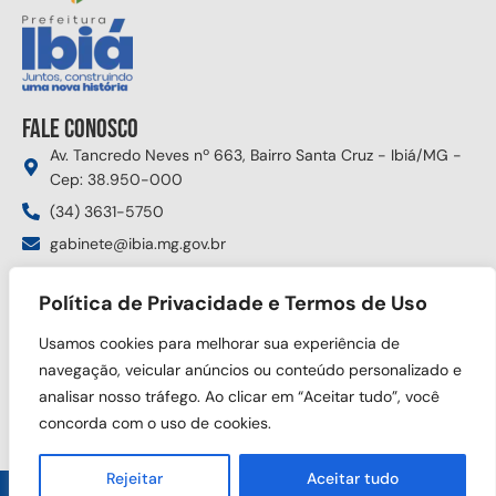
Fale conosco
Av. Tancredo Neves nº 663, Bairro Santa Cruz - Ibiá/MG -
Cep: 38.950-000
(34) 3631-5750
gabinete@ibia.mg.gov.br
Segunda à sexta das 8:00h às 17:30h
Política de Privacidade e Termos de Uso
Siga nas redes sociais
Usamos cookies para melhorar sua experiência de
navegação, veicular anúncios ou conteúdo personalizado e
analisar nosso tráfego. Ao clicar em “Aceitar tudo”, você
concorda com o uso de cookies.
Rejeitar
Aceitar tudo
Copyright © 2025 Prefeitura Municipal de Ibiá. Todos os direitos