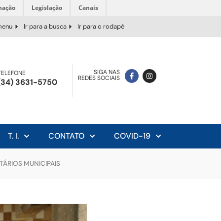
mação
Legislação
Canais
 menu
Ir para a busca
Ir para o rodapé
SIGA NAS
TELEFONE
REDES SOCIAIS
(34) 3631-5750
T. I.
CONTATO
COVID-19
TÁRIOS MUNICIPAIS