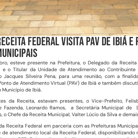
ECEITA FEDERAL VISITA PAV DE IBIÁ E
UNICIPAIS
ro, esteve presente na Prefeitura, o Delegado da Receita
 e o Titular da Unidade de Atendimento ao Contribuinte
o Jacques Silveira Pena, para uma reunião, com a final
onto de Atendimento Virtual (PAV) de Ibiá e também discuti
 Município de Ibiá.
s da Receita, estavam presentes, o Vice-Prefeito, Felisb
de Fazenda, Leonardo Ramos, a Secretária Municipal de D
s, o Chefe da Receita Municipal, Valter Lúcio da Silva e demai
da Receita Federal em parceria com as Prefeituras Municipa
de atendimento local da Receita Federal, disponibilizando 