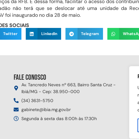
iços da RFB. E dessa forma, facilitar o acesso dos contribuin
dão não terá que se deslocar até uma unidade da Rece
AV foi inaugurado no dia 28 de maio.
DES SOCIAIS
Twitter
LinkedIn
Telegram
WhatsA
Fale conosco
Si
Av. Tancredo Neves nº 663, Bairro Santa Cruz -
Ibiá/MG - Cep: 38.950-000
(34) 3631-5750
gabinete@ibia.mg.gov.br
Segunda à sexta das 8:00h às 17:30h