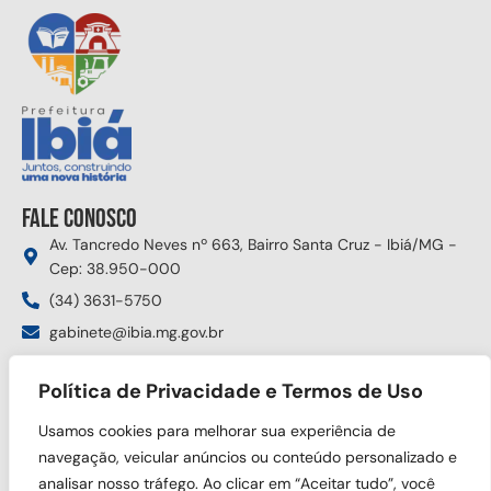
Fale conosco
Av. Tancredo Neves nº 663, Bairro Santa Cruz - Ibiá/MG -
Cep: 38.950-000
(34) 3631-5750
gabinete@ibia.mg.gov.br
Segunda à sexta das 8:00h às 17:30h
Política de Privacidade e Termos de Uso
Siga nas redes sociais
Usamos cookies para melhorar sua experiência de
navegação, veicular anúncios ou conteúdo personalizado e
analisar nosso tráfego. Ao clicar em “Aceitar tudo”, você