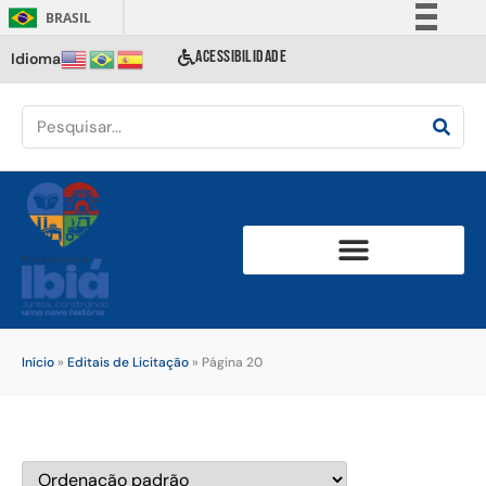
BRASIL
Simplifique!
ACESSIBILIDADE
Idioma
Comunica BR
Participe
Acesso à informação
Legislação
Canais
Início
»
Editais de Licitação
»
Página 20