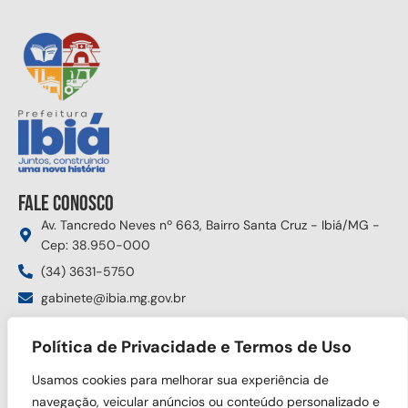
Fale conosco
Av. Tancredo Neves nº 663, Bairro Santa Cruz - Ibiá/MG -
Cep: 38.950-000
(34) 3631-5750
gabinete@ibia.mg.gov.br
Segunda à sexta das 8:00h às 17:30h
Política de Privacidade e Termos de Uso
Siga nas redes sociais
Usamos cookies para melhorar sua experiência de
navegação, veicular anúncios ou conteúdo personalizado e