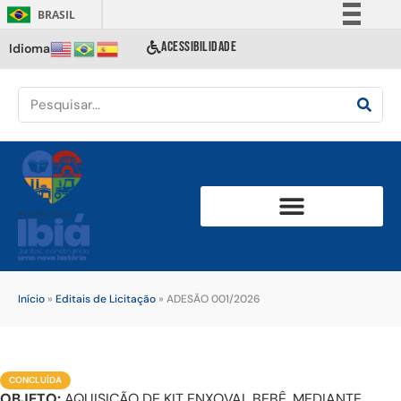
BRASIL
Simplifique!
ACESSIBILIDADE
Idioma
Comunica BR
Participe
Acesso à informação
Legislação
Canais
Início
»
Editais de Licitação
»
ADESÃO 001/2026
CONCLUÍDA
OBJETO:
AQUISIÇÃO DE KIT ENXOVAL BEBÊ, MEDIANTE