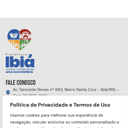
Fale conosco
Av. Tancredo Neves nº 663, Bairro Santa Cruz - Ibiá/MG -
Cep: 38.950-000
Política de Privacidade e Termos de Uso
(34) 3631-5750
gabinete@ibia.mg.gov.br
Usamos cookies para melhorar sua experiência de
Segunda à sexta das 8:00h às 17:30h
navegação, veicular anúncios ou conteúdo personalizado e