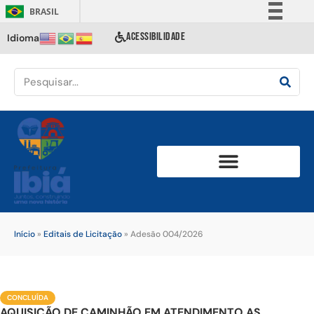
BRASIL
Simplifique!
ACESSIBILIDADE
Idioma
Comunica BR
Participe
Acesso à informação
Legislação
Canais
Início
»
Editais de Licitação
»
Adesão 004/2026
CONCLUÍDA
AQUISIÇÃO DE CAMINHÃO EM ATENDIMENTO AS