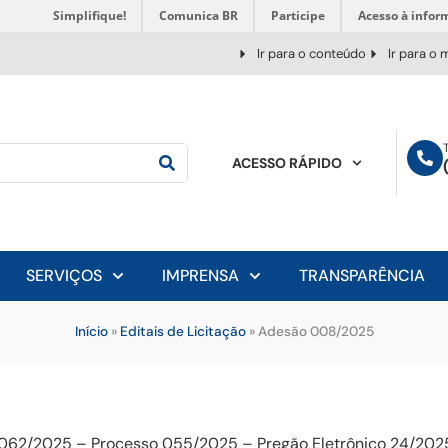
Simplifique!
Comunica BR
Participe
Acesso à infor
Ir para o conteúdo
Ir para o
ACESSO RÁPIDO
SERVIÇOS
IMPRENSA
TRANSPARÊNCIA
Início
»
Editais de Licitação
»
Adesão 008/2025
 062/2025 – Processo 055/2025 – Pregão Eletrônico 24/2025