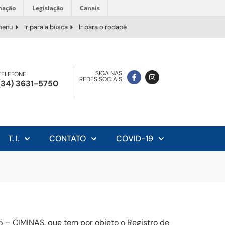
mação
Legislação
Canais
 menu
Ir para a busca
Ir para o rodapé
SIGA NAS
TELEFONE
REDES SOCIAIS
(34) 3631-5750
T. I.
CONTATO
COVID-19
 – CIMINAS, que tem por objeto o Registro de