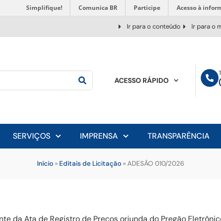
Simplifique!
Comunica BR
Participe
Acesso à infor
Ir para o conteúdo
Ir para o
ACESSO RÁPIDO
SERVIÇOS
IMPRENSA
TRANSPARÊNCIA
Início
»
Editais de Licitação
»
ADESÃO 010/2026
te da Ata de Registro de Preços oriunda do Pregão Eletrônic