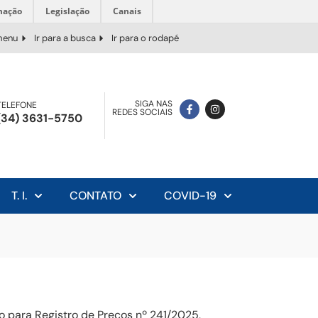
mação
Legislação
Canais
 menu
Ir para a busca
Ir para o rodapé
SIGA NAS
TELEFONE
REDES SOCIAIS
(34) 3631-5750
T. I.
CONTATO
COVID-19
o para Registro de Preços nº 241/2025,