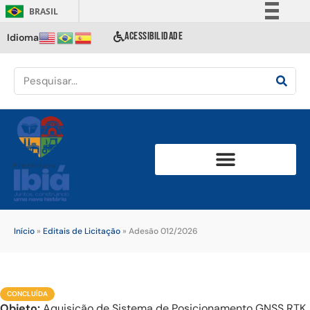
BRASIL
Simplifique!
ACESSIBILIDADE
Idioma
Comunica BR
Participe
Acesso à informação
Legislação
Canais
Início
»
Editais de Licitação
»
Adesão 012/2026
CONCLUÍDA
Objeto:
Aquisição de Sistema de Posicionamento GNSS RTK